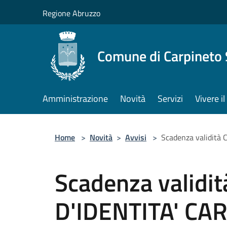
Salta al contenuto principale
Regione Abruzzo
Comune di Carpineto 
Amministrazione
Novità
Servizi
Vivere i
Home
>
Novità
>
Avvisi
>
Scadenza validità C
Scadenza validi
D'IDENTITA' CAR