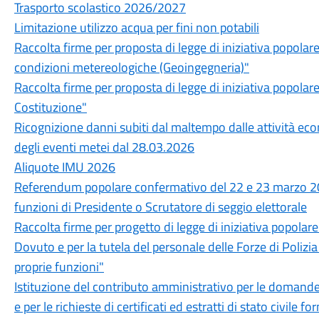
Trasporto scolastico 2026/2027
Limitazione utilizzo acqua per fini non potabili
Raccolta firme per proposta di legge di iniziativa popolare
condizioni metereologiche (Geoingegneria)"
Raccolta firme per proposta di legge di iniziativa popolare
Costituzione"
Ricognizione danni subiti dal maltempo dalle attività eco
degli eventi metei dal 28.03.2026
Aliquote IMU 2026
Referendum popolare confermativo del 22 e 23 marzo 2026
funzioni di Presidente o Scrutatore di seggio elettorale
Raccolta firme per progetto di legge di iniziativa popolar
Dovuto e per la tutela del personale delle Forze di Polizia
proprie funzioni"
Istituzione del contributo amministrativo per le domande
e per le richieste di certificati ed estratti di stato civile f