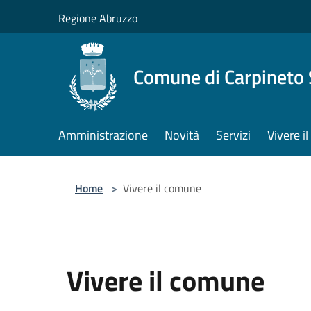
Salta al contenuto principale
Regione Abruzzo
Comune di Carpineto 
Amministrazione
Novità
Servizi
Vivere i
Home
>
Vivere il comune
Vivere il comune