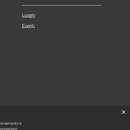
Luoghi
Eventi
×
nzionamento e
nformazioni