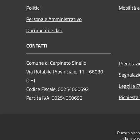
Politici
Mobilità e
Personale Amministrativo
Documenti e dati
CONTATTI
Comune di Carpineto Sinello
Prenotaz
Via Rotabile Provinciale, 11 - 66030
Segnalazi
(CH)
Leggi le 
Codice Fiscale: 00254060692
Richiesta
Partita IVA: 00254060692
PEC:
comune.carpinetosinello@pec.it
Centralino Unico: +39 0872 869135
Questo sito 
alla navig