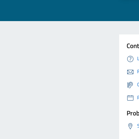
Cont
Prob