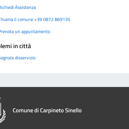
Richiedi Assistenza
Chiama il comune +39 0872 869135
Prenota un appuntamento
lemi in città
Segnala disservizio
Comune di Carpineto Sinello