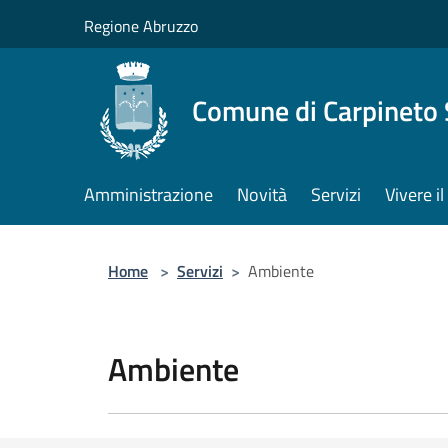
Salta al contenuto principale
Regione Abruzzo
Comune di Carpineto 
Amministrazione
Novità
Servizi
Vivere i
Home
>
Servizi
>
Ambiente
Ambiente