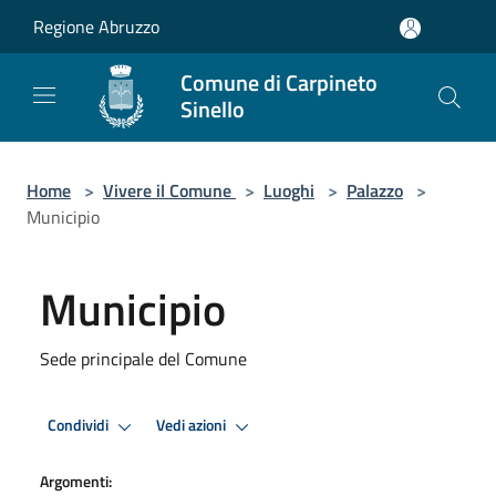
Salta al contenuto principale
Regione Abruzzo
Comune di Carpineto
Sinello
Home
>
Vivere il Comune
>
Luoghi
>
Palazzo
>
Municipio
Municipio
Sede principale del Comune
Condividi
Vedi azioni
Argomenti: