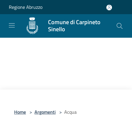
Salta al contenuto principale
Regione Abruzzo
Comune di Carpineto
Sinello
Home
>
Argomenti
>
Acqua