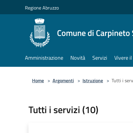
Salta al contenuto principale
Regione Abruzzo
Comune di Carpineto 
Amministrazione
Novità
Servizi
Vivere i
Home
>
Argomenti
>
Istruzione
>
Tutti i serv
Tutti i servizi (10)