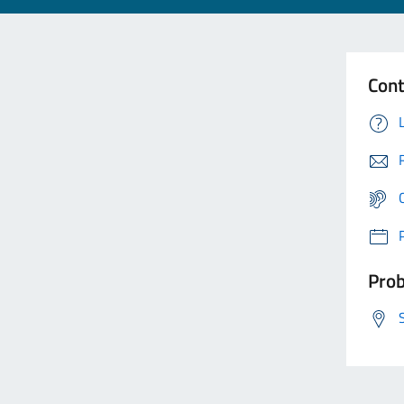
Cont
Prob