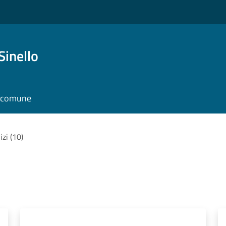
Sinello
l comune
izi (10)