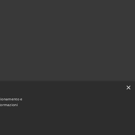
×
nzionamento e
nformazioni
Municipium
Accesso
 di Carpineto Sinello • Powered by
•