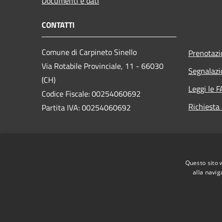
Documenti e dati
CONTATTI
Comune di Carpineto Sinello
Prenotaz
Via Rotabile Provinciale, 11 - 66030
Segnalazi
(CH)
Leggi le 
Codice Fiscale: 00254060692
Richiesta
Partita IVA: 00254060692
PEC:
comune.carpinetosinello@pec.it
Centralino Unico: +39 0872 869135
Questo sito 
alla navig
RSS
Accessibilità
Privacy
Cookie
Mappa de