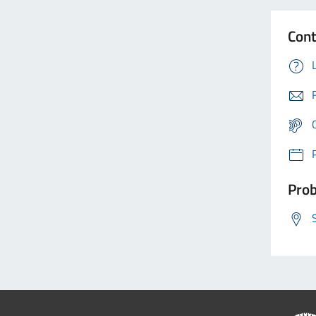
Cont
Prob