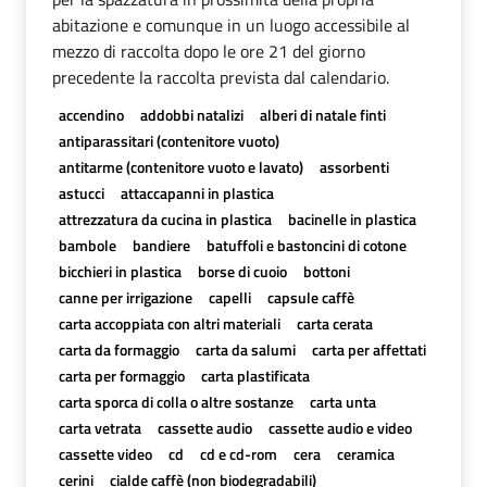
abitazione e comunque in un luogo accessibile al
mezzo di raccolta dopo le ore 21 del giorno
precedente la raccolta prevista dal calendario.
accendino
addobbi natalizi
alberi di natale finti
antiparassitari (contenitore vuoto)
antitarme (contenitore vuoto e lavato)
assorbenti
astucci
attaccapanni in plastica
attrezzatura da cucina in plastica
bacinelle in plastica
bambole
bandiere
batuffoli e bastoncini di cotone
bicchieri in plastica
borse di cuoio
bottoni
canne per irrigazione
capelli
capsule caffè
carta accoppiata con altri materiali
carta cerata
carta da formaggio
carta da salumi
carta per affettati
carta per formaggio
carta plastificata
carta sporca di colla o altre sostanze
carta unta
carta vetrata
cassette audio
cassette audio e video
cassette video
cd
cd e cd-rom
cera
ceramica
cerini
cialde caffè (non biodegradabili)