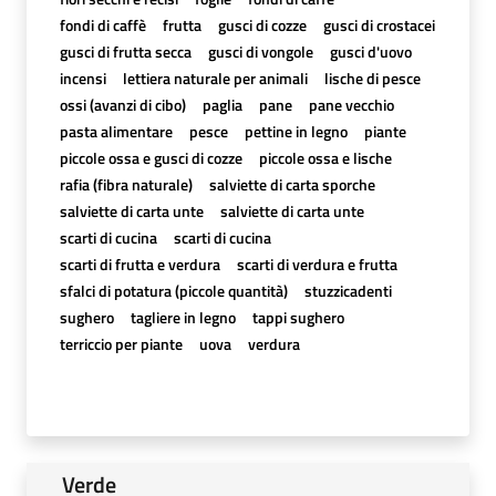
fondi di caffè
frutta
gusci di cozze
gusci di crostacei
gusci di frutta secca
gusci di vongole
gusci d'uovo
incensi
lettiera naturale per animali
lische di pesce
ossi (avanzi di cibo)
paglia
pane
pane vecchio
pasta alimentare
pesce
pettine in legno
piante
piccole ossa e gusci di cozze
piccole ossa e lische
rafia (fibra naturale)
salviette di carta sporche
salviette di carta unte
salviette di carta unte
scarti di cucina
scarti di cucina
scarti di frutta e verdura
scarti di verdura e frutta
sfalci di potatura (piccole quantità)
stuzzicadenti
sughero
tagliere in legno
tappi sughero
terriccio per piante
uova
verdura
Verde