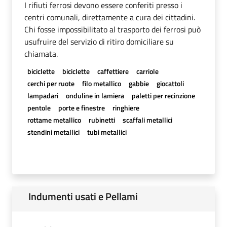
I rifiuti ferrosi devono essere conferiti presso i
centri comunali, direttamente a cura dei cittadini.
Chi fosse impossibilitato al trasporto dei ferrosi può
usufruire del servizio di ritiro domiciliare su
chiamata.
biciclette
biciclette
caffettiere
carriole
cerchi per ruote
filo metallico
gabbie
giocattoli
lampadari
onduline in lamiera
paletti per recinzione
pentole
porte e finestre
ringhiere
rottame metallico
rubinetti
scaffali metallici
stendini metallici
tubi metallici
Indumenti usati e Pellami