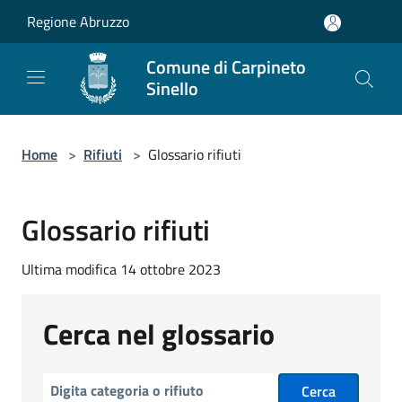
Salta al contenuto principale
Regione Abruzzo
Comune di Carpineto
Sinello
Home
>
Rifiuti
>
Glossario rifiuti
Glossario rifiuti
Ultima modifica 14 ottobre 2023
Cerca nel glossario
Cerca