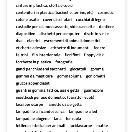
cinture in plastica, stoffa e cuoio
contenitori in plastica (bacinelle, terrine, etc)
cosmetici
cotone usato
cover di cellulari
cucchiai di legno
custodie per cd, musicassette, videocassette
dentiere
diapositive
dischetti per computer
dischi in vinile
dvd
elastici
escrementi di animali domestici
etichette adesive
etichette di indumenti
federe
feltrini
filo interdentale
fiori finti
floppy disk
forchette in plastica
fotografie
ganci per chiuderei sacchetti
giocattoli
gomma
gomma da masticare
gommapiuma
goniometri
grucce appendiabiti
guanti in gomma, lattice, usa e getta
guarnizioni
insetticidi per uso domestico (barattoli vuoti)
lacci per scarpe
lamette usa e getta
lampadine a incandescenza
lampadine a led
lampadine alogene
lana
lenzuola
lettiera sintetica per animali
lucidascarpe
matite