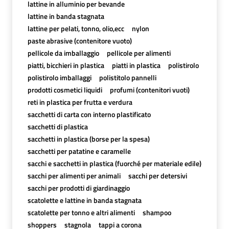
lattine in alluminio per bevande
lattine in banda stagnata
lattine per pelati, tonno, olio,ecc
nylon
paste abrasive (contenitore vuoto)
pellicole da imballaggio
pellicole per alimenti
piatti, bicchieri in plastica
piatti in plastica
polistirolo
polistirolo imballaggi
polistitolo pannelli
prodotti cosmetici liquidi
profumi (contenitori vuoti)
reti in plastica per frutta e verdura
sacchetti di carta con interno plastificato
sacchetti di plastica
sacchetti in plastica (borse per la spesa)
sacchetti per patatine e caramelle
sacchi e sacchetti in plastica (fuorché per materiale edile)
sacchi per alimenti per animali
sacchi per detersivi
sacchi per prodotti di giardinaggio
scatolette e lattine in banda stagnata
scatolette per tonno e altri alimenti
shampoo
shoppers
stagnola
tappi a corona