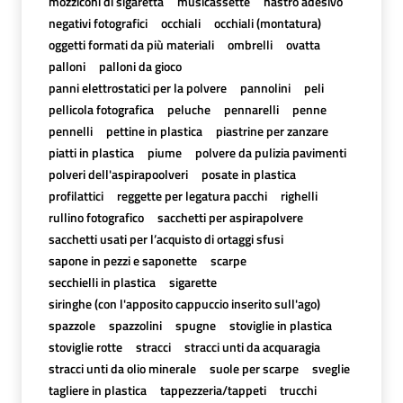
mozziconi di sigaretta
musicassette
nastro adesivo
negativi fotografici
occhiali
occhiali (montatura)
oggetti formati da più materiali
ombrelli
ovatta
palloni
palloni da gioco
panni elettrostatici per la polvere
pannolini
peli
pellicola fotografica
peluche
pennarelli
penne
pennelli
pettine in plastica
piastrine per zanzare
piatti in plastica
piume
polvere da pulizia pavimenti
polveri dell'aspirapoolveri
posate in plastica
profilattici
reggette per legatura pacchi
righelli
rullino fotografico
sacchetti per aspirapolvere
sacchetti usati per l’acquisto di ortaggi sfusi
sapone in pezzi e saponette
scarpe
secchielli in plastica
sigarette
siringhe (con l'apposito cappuccio inserito sull'ago)
spazzole
spazzolini
spugne
stoviglie in plastica
stoviglie rotte
stracci
stracci unti da acquaragia
stracci unti da olio minerale
suole per scarpe
sveglie
tagliere in plastica
tappezzeria/tappeti
trucchi