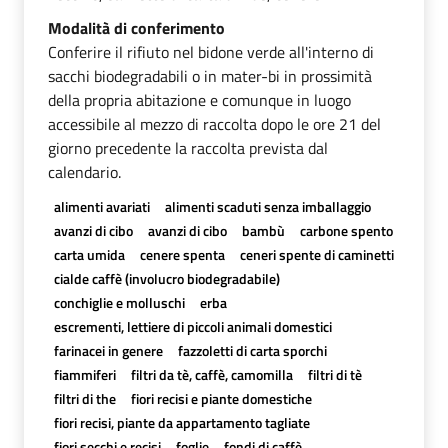
Modalità di conferimento
Conferire il rifiuto nel bidone verde all'interno di
sacchi biodegradabili o in mater-bi in prossimità
della propria abitazione e comunque in luogo
accessibile al mezzo di raccolta dopo le ore 21 del
giorno precedente la raccolta prevista dal
calendario.
alimenti avariati
alimenti scaduti senza imballaggio
avanzi di cibo
avanzi di cibo
bambù
carbone spento
carta umida
cenere spenta
ceneri spente di caminetti
cialde caffè (involucro biodegradabile)
conchiglie e molluschi
erba
escrementi, lettiere di piccoli animali domestici
farinacei in genere
fazzoletti di carta sporchi
fiammiferi
filtri da tè, caffè, camomilla
filtri di tè
filtri di the
fiori recisi e piante domestiche
fiori recisi, piante da appartamento tagliate
fiori secchi e recisi
foglie
fondi di caffè