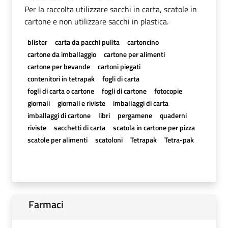
Per la raccolta utilizzare sacchi in carta, scatole in
cartone e non utilizzare sacchi in plastica.
blister
carta da pacchi pulita
cartoncino
cartone da imballaggio
cartone per alimenti
cartone per bevande
cartoni piegati
contenitori in tetrapak
fogli di carta
fogli di carta o cartone
fogli di cartone
fotocopie
giornali
giornali e riviste
imballaggi di carta
imballaggi di cartone
libri
pergamene
quaderni
riviste
sacchetti di carta
scatola in cartone per pizza
scatole per alimenti
scatoloni
Tetrapak
Tetra-pak
Farmaci