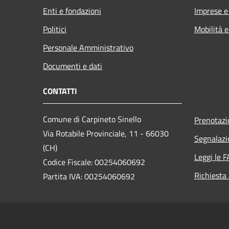
Enti e fondazioni
Imprese 
Politici
Mobilità e
Personale Amministrativo
Documenti e dati
CONTATTI
Comune di Carpineto Sinello
Prenotaz
Via Rotabile Provinciale, 11 - 66030
Segnalazi
(CH)
Leggi le 
Codice Fiscale: 00254060692
Richiesta
Partita IVA: 00254060692
PEC:
comune.carpinetosinello@pec.it
Centralino Unico: +39 0872 869135