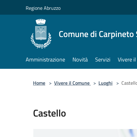
Salta al contenuto principale
Regione Abruzzo
Comune di Carpineto 
Amministrazione
Novità
Servizi
Vivere i
Home
>
Vivere il Comune
>
Luoghi
>
Castell
Castello