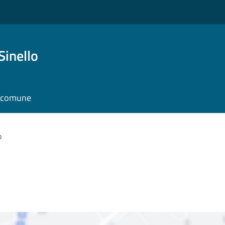
Sinello
l comune
o