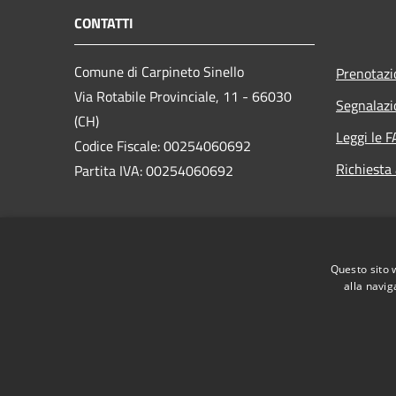
CONTATTI
Comune di Carpineto Sinello
Prenotaz
Via Rotabile Provinciale, 11 - 66030
Segnalazi
(CH)
Leggi le 
Codice Fiscale: 00254060692
Richiesta
Partita IVA: 00254060692
PEC:
comune.carpinetosinello@pec.it
Centralino Unico: +39 0872 869135
Questo sito 
alla navig
RSS
Accessibilità
Privacy
Cookie
Mappa de