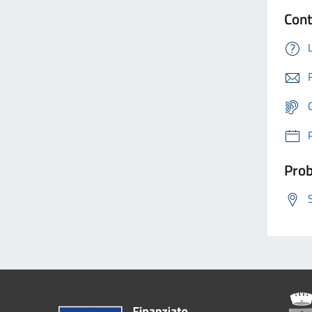
Cont
Prob