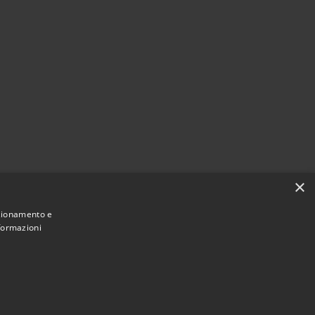
×
nzionamento e
nformazioni
Municipium
Accesso
 di Carpineto Sinello • Powered by
•
redazione