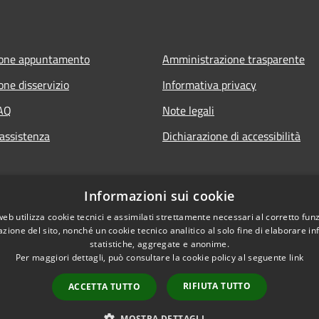
ione appuntamento
Amministrazione trasparente
one disservizio
Informativa privacy
FAQ
Note legali
 assistenza
Dichiarazione di accessibilità
Informazioni sui cookie
web utilizza cookie tecnici e assimilati strettamente necessari al corretto fu
azione del sito, nonché un cookie tecnico analitico al solo fine di elaborare i
statistiche, aggregate e anonime.
Per maggiori dettagli, può consultare la cookie policy al seguente
link
RIFIUTA TUTTO
ACCETTA TUTTO
l sito
Copyright © 2026 • Comune
MOSTRA DETTAGLI