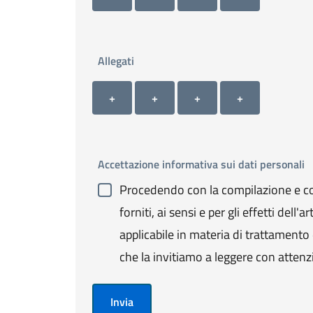
Allegati
Allegato 1
Allegato 2
Allegato 3
Allegato 4
+ Carica allegato 1
+ Carica allegato 2
+ Carica allegato 3
+ Carica allegato 4
+
+
+
+
Accettazione informativa sui dati personali
Procedendo con la compilazione e con
forniti, ai sensi e per gli effetti de
applicabile in materia di trattamento de
che la invitiamo a leggere con attenz
Invia