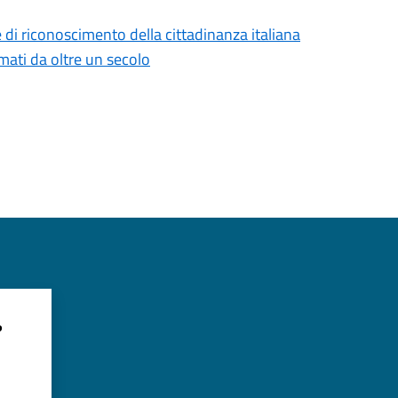
 di riconoscimento della cittadinanza italiana
ormati da oltre un secolo
?