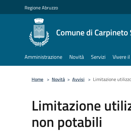
Salta al contenuto principale
Regione Abruzzo
Comune di Carpineto 
Amministrazione
Novità
Servizi
Vivere i
Home
>
Novità
>
Avvisi
>
Limitazione utilizzo
Limitazione utili
non potabili